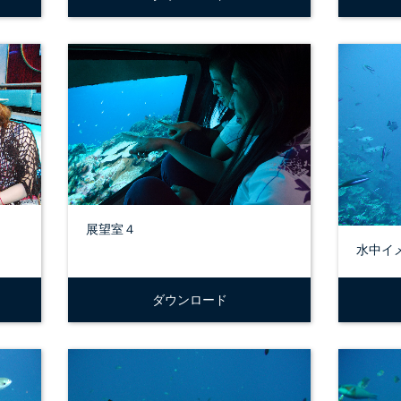
展望室４
水中イ
ダウンロード