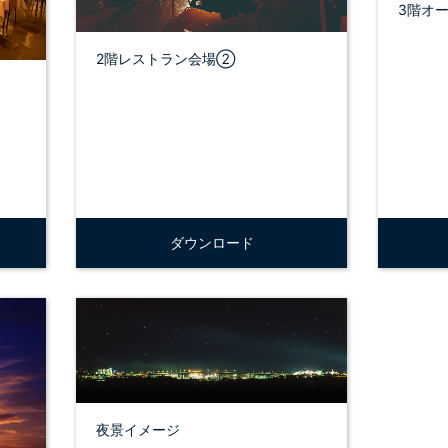
3階オ
2階レストラン会場②
ダウンロード
夜景イメージ