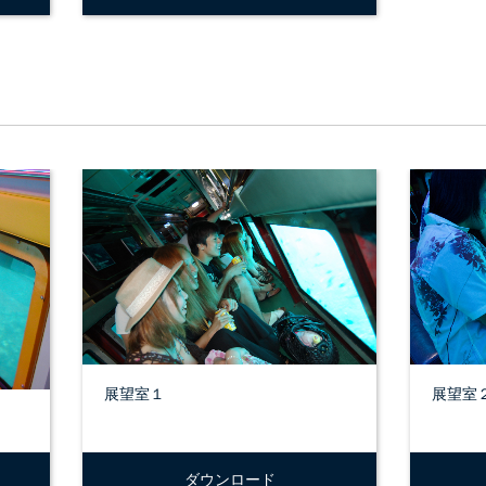
展望室１
展望室
ダウンロード