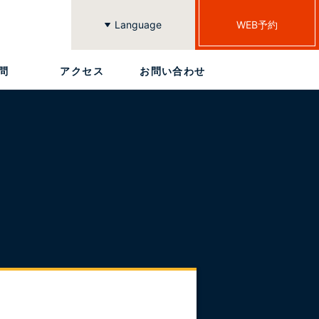
Language
WEB予約
繁體中文
簡体中文
한국어
English
日本語
問
アクセス
お問い合わせ