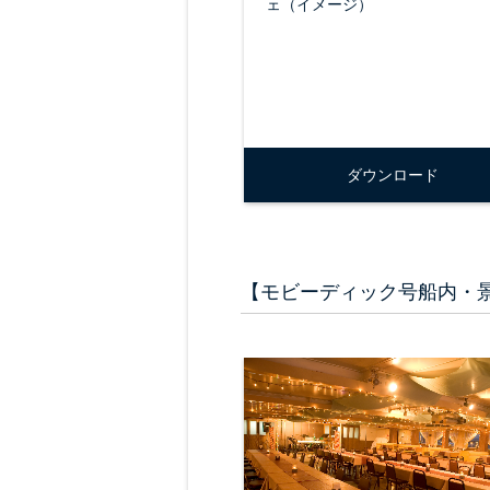
ェ（イメージ）
ダウンロード
【モビーディック号船内・